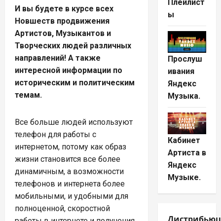
Плейлист
И вы будете в курсе всех
ы
Новшеств продвижения
Артистов, Музыкантов и
Творческих людей различных
направлений! А также
Прослуш
интересной информации по
ивания
историческим и политическим
Яндекс
темам.
Музыка.
Все больше людей используют
телефон для работы с
Кабинет
интернетом, потому как образ
Артиста в
жизни становится все более
Яндекс
динамичным, а возможности
Музыке.
телефонов и интернета более
мобильными, и удобными для
полноценной, скоростной
Дистрибьюц
работы в интернете и получения