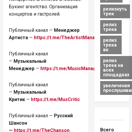
Букинг агентство. Организация
релизнуть
трек
концертов и гастролей.
релиз
трека
Публичный канал —
Менеджер
Артиста
—
https://t.me/TheArtistManager
релиз
трека
вк
Публичный канал
релиз
—
Музыкальный
трека на
Менеджер
—
https://t.me/MusicManagerMoscow
всех
площадках
Публичный канал
увеличения
прослушива
—
Музыкальный
Критик
—
https://t.me/MusCritic
Публичный канал —
Русский
Шансон
Всего
—
https://t.me/TheChanson