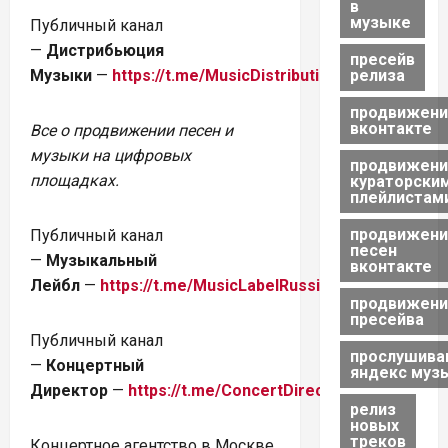
в
музыке
Публичный канал
—
Дистрибьюция
пресейв
Музыки
—
https://t.me/MusicDistributionRu
релиза
продвижени
вконтакте
Все о продвижении песен и
музыки на цифровых
продвижени
площадках.
кураторски
плейлистам
продвижени
Публичный канал
песен
—
Музыкальный
вконтакте
Лейбл
—
https://t.me/MusicLabelRussia
продвижени
пресейва
Публичный канал
прослушива
—
Концертный
яндекс муз
Директор
—
https://t.me/ConcertDirectorMoscow
релиз
новых
треков
Концертное агентство в Москве.