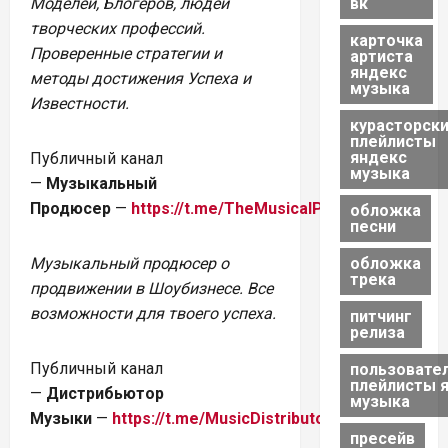
Моделей, Блогеров, людей
вк
творческих профессий.
карточка
Проверенные стратегии и
артиста
яндекс
методы достижения Успеха и
музыка
Известности.
курасторск
плейлисты
яндекс
Публичный канал
музыка
—
Музыкальный
Продюсер
—
https://t.me/TheMusicalProducer
обложка
песни
Музыкальный продюсер о
обложка
трека
продвижении в Шоубизнесе. Все
возможности для твоего успеха.
питчинг
релиза
Публичный канал
пользовате
плейлисты 
—
Дистрибьютор
музыка
Музыки
—
https://t.me/MusicDistributor
пресейв