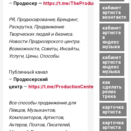
—
Продюсер
—
https://t.me/TheProducerNews
кабинет
артиста
вконтакте
PR, Продюсирование, Брендинг,
Раскрутка, Продвижение
кабинет
артиста
Творческих людей и бизнеса.
в
Новости Продюсерского центра.
яндекс
музыка
Возможности, Советы, Инсайты,
Услуги, Цены, Способы.
кабинет
артиста
яндекс
музыка
Публичный канал
—
Продюсерский
как
центр
—
https://t.me/ProductionCenterMoscow
сделать
релиз
трека
Все способы продвижение для
карточка
Певцов, Музыкантов,
артиста
Композиторов, Артистов,
карточка
Актеров, Поэтов, Писателей,
артиста